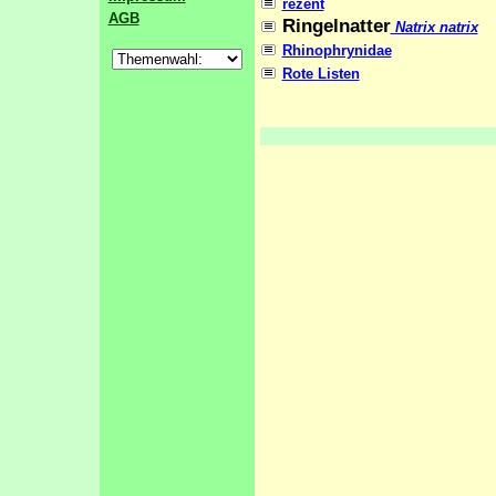
rezent
AGB
Ringelnatter
Natrix natrix
Rhinophrynidae
Rote Listen