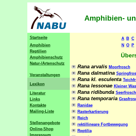
Amphibien- und
Startseite
A
B
C
Amphibien
N
O
P
Reptilien
Über
Amphibienschutz
Natur-/Artenschutz
Rana arvalis
Moorfrosch
Rana dalmatina
Springfro
Veranstaltungen
Rana kl. esculenta
Teichf
Lexikon
Rana lessonae
Kleiner Was
Rana ridibunda
Seerfrosch
Literatur
Rana temporaria
Grasfros
Links
Kontakte
Ranidae
Mailing-Liste
Rasterkartierung
Reich
Stellenangebote
rektillineare Fortbewegung
Online-Shop
Reptilia
Impressum